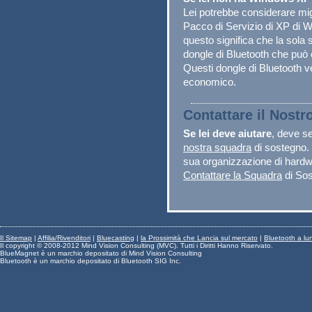
Lei potrebbe considerare mig
Pacco di Servizio di XP di W
questo significa che la sola s
dongle di Bluetooth che può
Questi dongle di Bluetooth v
economico.
Contattare il Nost
Se lei deve aiutare
, deve se
nostra squadra
di sostegno. 
sua organizzazione di hardw
Contattare la Squadra
di So
Il Sitemap
|
Affilia/Rivenditori
|
Bluecasting
|
la Prossimità che Lancia sul mercato
|
Bluetooth a lu
Il copyright © 2008-2012 Mind Vision Consulting (MVC). Tutti i Diritti Hanno Riservato.
BlueMagnet è un marchio depositato di Mind Vision Consulting
Bluetooth è un marchio depositato di Bluetooth SIG Inc.