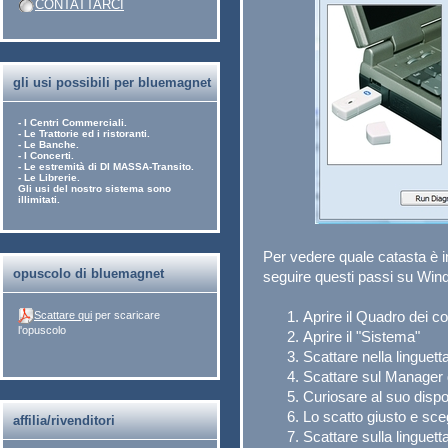
CONTATTARCI
gli usi possibili per bluemagnet
- I Centri Commerciali.
- Le Trattorie ed i ristoranti.
- Le Banche.
- I Concerti.
- Le estremità di DI MASSA-Transito.
- Le Librerie.
Gli usi del nostro sistema sono
illimitati.
Per vedere quale catasta è i
opuscolo di bluemagnet
seguire questi passi su Wi
Aprire il Quadro dei c
Scattare qui
per scaricare
l'opuscolo
Aprire il "Sistema"
Scattare nella linguett
Scattare sul Manager 
Curiosare al suo dispo
Lo scatto giusto e sceg
affilia/rivenditori
Scattare sulla linguetta