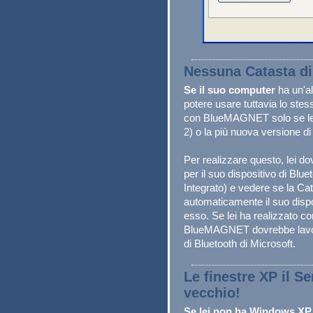
Nessuna Catasta d
Se il suo computer
ha un'a
potere usare tuttavia lo stes
con BlueMAGNET solo se lei 
2) o la più nuova versione d
Per realizzare questo, lei dov
per il suo dispositivo di Blue
Integrato) e vedere se la Cat
automaticamente il suo disposi
esso. Se lei ha realizzato c
BlueMAGNET dovrebbe lavora
di Bluetooth di Microsoft.
Le finestre XP il Se
vecchio!
Se lei non ha Windows XP 