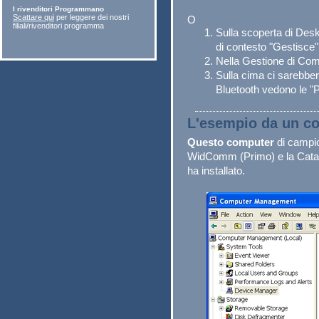
I rivenditori Programmano
Scattare qui
per leggere dei nostri
O
filiali/rivenditori programma
Sulla scoperta di Desk
di contesto "Gestisce"
Nella Gestione di Comp
Sulla cima ci sarebbero
Bluetooth vedono le "P
L'esempio da un c
Questo computer
di campio
WidComm (Primo) e la Catast
ha installato.