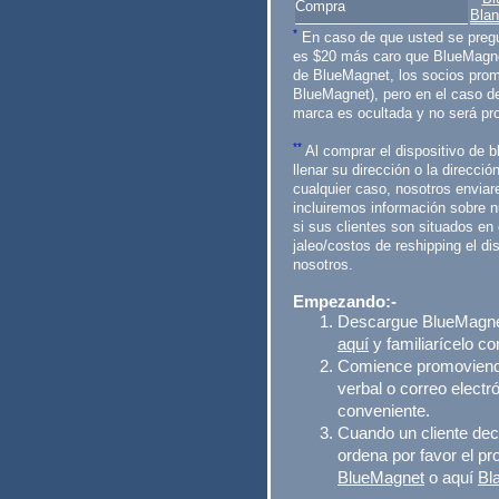
Compra
Blan
*
En caso de que usted se pregu
es $20 más caro que BlueMagnet
de BlueMagnet, los socios pro
BlueMagnet), pero en el caso d
marca es ocultada y no será pr
**
Al comprar el dispositivo de b
llenar su dirección o la direcci
cualquier caso, nosotros enviar
incluiremos información sobre 
si sus clientes son situados en 
jaleo/costos de reshipping el di
nosotros.
Empezando:-
Descargue BlueMagn
aquí
y familiarícelo con
Comience promoviendo
verbal o correo electr
conveniente.
Cuando un cliente dec
ordena por favor el p
BlueMagnet
o aquí
Bl