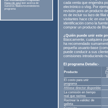
Los revendedores Programan
cada venta que engendra por s
Haga clic aquí
leer acerca de
nuestros filiales/revendedores
electrónico o vlog. Por ejemp
programa
revisión para un producto d
es de incluir su lazo de filia
visitantes hace clic en ese la
identificación como la fuente 
comprar un producto de Blu
¿Quién puede unir este p
Básicamente, cualquiera pued
ha recomendado sumamente t
pequeña usuario-base (como
puede conducir a sus cliente
comisiones introduciendo nu
El programa Detalla:-
S
Producto
P
B
El costo para unir
programa
Afilíese director disponible
La comisión en tiempo
real que rastrea
Rastrear la validez de
galleta