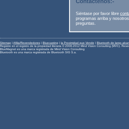
Contáctenos:-
Siéntase por favor libre
cont
programas arriba y nosotros
preguntas.
Sitemap
|
Afilia/Revendedores
|
Bluecasting
|
la Proximidad que Vende
|
Bluetooth de largo alca
Registre en el registro de la propiedad literaria © 2008-2012 Mind Vision Consulting (MVC). Rese
BlueMagnet es una marca registrada de Mind Vision Consulting
Bluetooth es una marca registrada de Bluetooth SIG S.a.