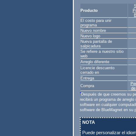
S
Producto
P
B
El costo para unir
programa
Nuevo nombre
Nuevo logo
Nueva pantalla de
salpicadura
Se refiere a nuestro sitio
web
Arreglo diferente
Licencie descuento
cerrado en
Entrega
Per
Compra
de
*
Después de que creemos su per
recibirá un programa de arreglo 
software en cualquier computad
software de BlueMagnet en su 
NOTA
Puede personalizar el idi