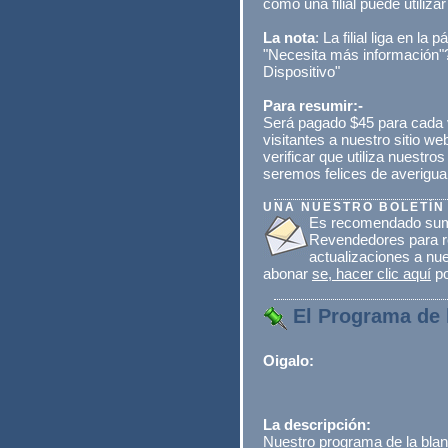
cómo una filial puede utilizar 
La nota
: La filial liga en la
"Necesita más información"
Dispositivo"
Para resumir:-
Será pagado $45 para cada v
visitantes a nuestro sitio w
verificar que utiliza nuestro
seremos felices de averigua
UNA NUESTRO BOLETÍN
Es recomendado suma
Revendedores para re
actualizaciones a nu
abonar
se, hacer clic aquí
po
El Programa de l
Oigalo:
La descripción:
Nuestro programa de la blanc