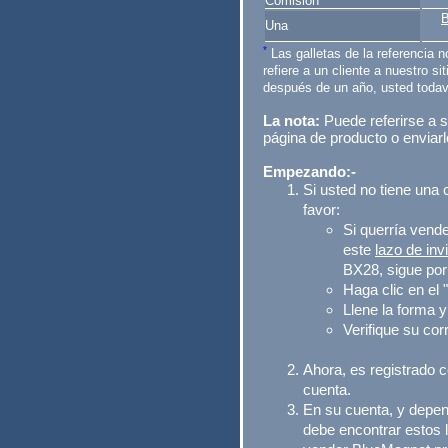
Comisión
B
Una
*
Las galletas de la referencia n
refiere a un cliente a nuestro s
después de un año, usted todav
La nota:
Puede referirse a su
página de producto o enviarl
Empezando:-
Si usted no tiene una c
favor:
Si querría vend
este
lazo de inv
BX28, sigue por
Haga clic en el "
Llene la forma y
Verifique su cor
Ahora, es registrado c
cuenta.
En su cuenta, y depen
debe encontrar estos l