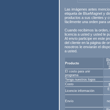
Las imágenes antes mencion
etiqueta de BlueMagnet y di
productos a sus clientes y 
fácilmente una orden para un
Cuando recibimos la orden, 
licencia a usted y usted le p
Al envío participe en este p
del cliente en la página de 
nosotros le enviarán el dispo
a usted.
Bl
Producto
P
S
El costo para unir
programa
Tenga nuestros logos
Costo
E
Licencie información
Envío
no
Bl