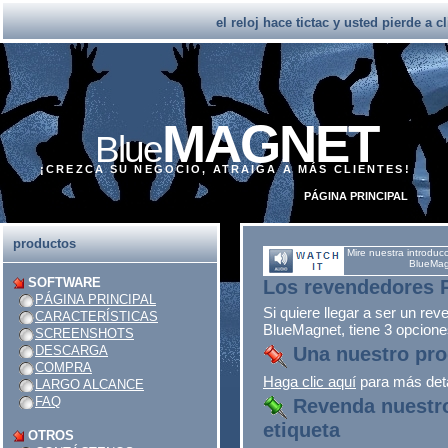
el reloj hace tictac y usted pierde a c
MAGNET
Blue
¡CREZCA SU NEGOCIO, ATRAIGA A MÁS CLIENTES!
PÁGINA PRINCIPAL
productos
Mire nuestra introduc
BlueMag
SOFTWARE
Los revendedores 
PÁGINA PRINCIPAL
Si quiere llegar a ser un re
CARACTERÍSTICAS
BlueMagnet, tiene 3 opcione
SCREENSHOTS
DESCARGA
Una nuestro prog
COMPRA
Haga clic aquí
para más deta
LARGO ALCANCE
FAQ
Revenda nuestro
etiqueta
OTROS