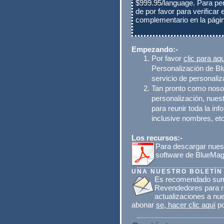
$999.95/language. Para per
de por favor para verificar
complementario en la pági
Empezando:-
Por favor
clic para aqu
Personalización de B
servicio de personali
Tan pronto como nosot
personalización, nues
para reunir toda la in
inclusive nombres, etc.
Los recursos:-
Para descargar nues
software de BlueMag
UNA NUESTRO BOLETÍN
Es recomendado suma
Revendedores para re
actualizaciones a nu
abonar
se, hacer clic aquí
po