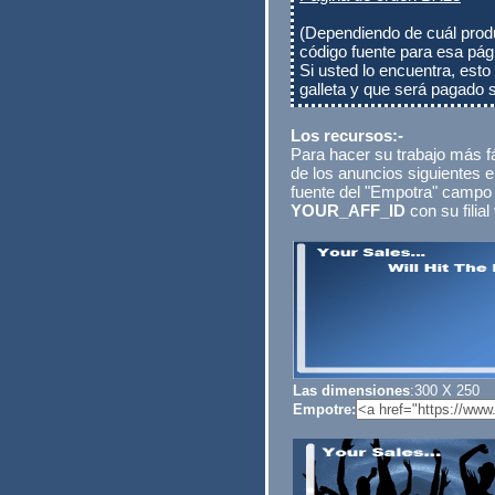
(Dependiendo de cuál prod
código fuente para esa p
Si usted lo encuentra, esto
galleta y que será pagado 
Los recursos:-
Para hacer su trabajo más fá
de los anuncios siguientes e
fuente del "Empotra" campo 
YOUR_AFF_ID
con su filial
Las dimensiones
:300 X 250
Empotre: