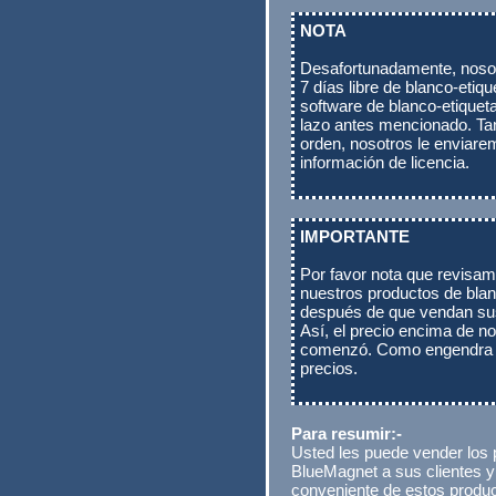
NOTA
Desafortunadamente, noso
7 días libre de blanco-etiq
software de blanco-etiqueta
lazo antes mencionado. Ta
orden, nosotros le enviare
información de licencia.
IMPORTANTE
Por favor nota que revisa
nuestros productos de blan
después de que vendan sus 
Así, el precio encima de no
comenzó. Como engendra m
precios.
Para resumir:-
Usted les puede vender los 
BlueMagnet a sus clientes y
conveniente de estos produ