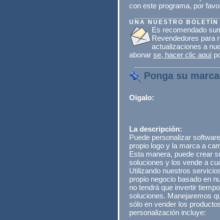
con este programa, por fav
UNA NUESTRO BOLETÍN
Es recomendado suma
Revendedores para re
actualizaciones a nu
abonar
se, hacer clic aquí
po
Ponga su marca 
Oigalo:
La descripción:
Puede personalizar software
propio logo y la marca a ca
Esta manera, puede crear s
soluciones y los vende a cua
Utilizando nuestros servicio
propio negocio basado en nu
no tendrá que invertir tiempo
soluciones. Manejaremos qu
sólo en vender los productos
personalización incluye: