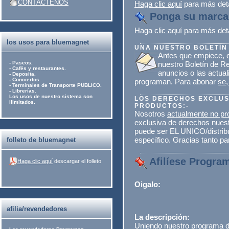
CONTÁCTENOS
Haga clic aquí
para más deta
Ponga su marca 
Haga clic aquí
para más deta
los usos para bluemagnet
UNA NUESTRO BOLETÍN
Antes que empiece,
- Paseos.
nuestro Boletín de Re
- Cafés y restaurantes.
anuncios o las actua
- Deposita.
- Conciertos.
programan. Para abonar
se,
- Terminales de Transporte PUBLICO.
- Librerías.
Los usos de nuestro sistema son
LOS DERECHOS EXCLU
ilimitados.
PRODUCTOS:-
Nosotros
actualmente no p
exclusiva de derechos nuest
puede ser EL UNICO/distribu
específico. Gracias tanto p
folleto de bluemagnet
Afilíese Program
Haga clic aquí
descargar el folleto
Oigalo:
afilia/revendedores
La descripción:
Uniendo nuestro programa de