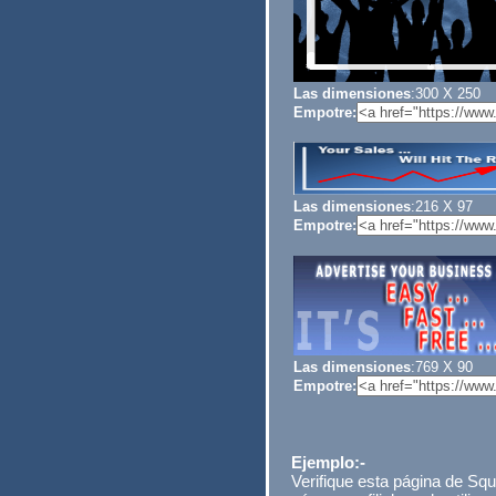
Las dimensiones
:300 X 250
Empotre:
Las dimensiones
:216 X 97
Empotre:
Las dimensiones
:769 X 90
Empotre:
Ejemplo:-
Verifique esta página de Sq