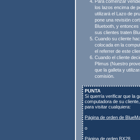
Para comenzar vendie
los lazos encima de 
utilizará el Lazo de 
pone una revisión cor
Bluetooth, y entonces 
sus clientes traten B
Cuando su cliente hace
colocada en la computa
el referrer de este clie
Cuando el cliente dec
Plimus (Nuestro prove
que la galleta y utilizar
comisión.
PUNTA
Si querría verificar que la 
computadora de su cliente,
para visitar cualquiera:
Página de orden de BlueM
o
Página de orden BX28