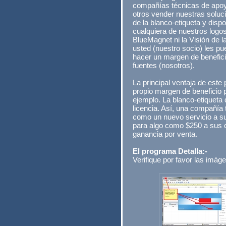
compañías técnicas de apo
otros vender nuestras soluc
de la blanco-etiqueta y disp
cualquiera de nuestros logos
BlueMagnet ni la Visión de 
usted (nuestro socio) les pu
hacer un margen de benefici
fuentes (nosotros).
La principal ventaja de est
propio margen de beneficio
ejemplo. La blanco-etiqueta
licencia. Así, una compañía 
como un nuevo servicio a su
para algo como $250 a sus c
ganancia por venta.
El programa Detalla:-
Verifique por favor las imág