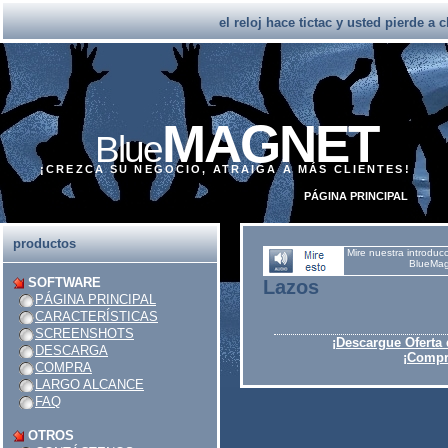
el reloj hace tictac y usted pierde a 
MAGNET
Blue
¡CREZCA SU NEGOCIO, ATRAIGA A MÁS CLIENTES!
PÁGINA PRINCIPAL
productos
Mire nuestra introduc
BlueMag
SOFTWARE
Lazos
PÁGINA PRINCIPAL
CARACTERÍSTICAS
SCREENSHOTS
¡Descargue Oferta
DESCARGA
¡Compre
COMPRA
LARGO ALCANCE
FAQ
OTROS