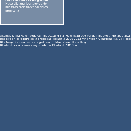
Los revendedores Programan
Haga clic aquí
leer acerca de
nuestros filiales/revendedores
programa
Sitemap
|
Afilia/Revendedores
|
Bluecasting
|
la Proximidad que Vende
|
Bluetooth de largo alca
Registre en el registro de la propiedad literaria © 2008-2012 Mind Vision Consulting (MVC). Rese
BlueMagnet es una marca registrada de Mind Vision Consulting
Bluetooth es una marca registrada de Bluetooth SIG S.a.