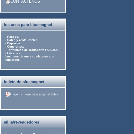
CONTÁCTENOS
los usos para bluemagnet
- Paseos.
- Cafés y restaurantes.
- Deposita.
- Conciertos.
- Terminales de Transporte PUBLICO.
- Librerías.
Los usos de nuestro sistema son
ilimitados.
folleto de bluemagnet
Haga clic aquí
descargar el folleto
afilia/revendedores