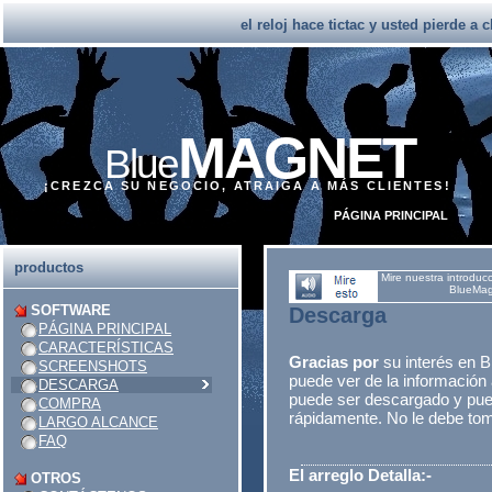
el reloj hace tictac y usted pierde a 
MAGNET
Blue
¡CREZCA SU NEGOCIO, ATRAIGA A MÁS CLIENTES!
PÁGINA PRINCIPAL
productos
Mire nuestra introduc
BlueMag
SOFTWARE
Descarga
PÁGINA PRINCIPAL
CARACTERÍSTICAS
Gracias por
su interés en
SCREENSHOTS
puede ver de la informaci
DESCARGA
puede ser descargado y pue
COMPRA
rápidamente. No le debe to
LARGO ALCANCE
FAQ
El arreglo Detalla:-
OTROS