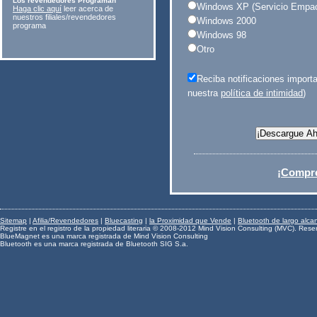
Los revendedores Programan
Windows XP (Servicio Empac
Haga clic aquí
leer acerca de
nuestros filiales/revendedores
Windows 2000
programa
Windows 98
Otro
Reciba notificaciones import
nuestra
política de intimidad
)
¡Compre
Sitemap
|
Afilia/Revendedores
|
Bluecasting
|
la Proximidad que Vende
|
Bluetooth de largo alca
Registre en el registro de la propiedad literaria © 2008-2012 Mind Vision Consulting (MVC). Rese
BlueMagnet es una marca registrada de Mind Vision Consulting
Bluetooth es una marca registrada de Bluetooth SIG S.a.