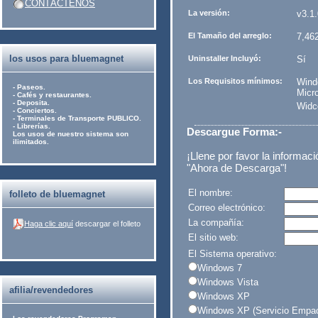
CONTÁCTENOS
La versión:
v3.1.
El Tamaño del arreglo:
7,46
los usos para bluemagnet
Uninstaller Incluyó:
Sí
Los Requisitos mínimos:
Wind
- Paseos.
Micr
- Cafés y restaurantes.
- Deposita.
Widc
- Conciertos.
- Terminales de Transporte PUBLICO.
- Librerías.
Descargue Forma:-
Los usos de nuestro sistema son
ilimitados.
¡Llene por favor la informac
"Ahora de Descarga"!
El nombre:
folleto de bluemagnet
Correo electrónico:
La compañía:
Haga clic aquí
descargar el folleto
El sitio web:
El Sistema operativo:
Windows 7
Windows Vista
afilia/revendedores
Windows XP
Windows XP (Servicio Empac